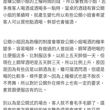
是賺公關小姐的上檯時間的錢 ，所以會教育小姐，若
多推客人喝酒或酒喝多一點時，當桌的酒錢有算公關
公
小姐的業績時，就產生變化所以有些公關小姐會希望
客人可以賞他點酒喝，幹部也會催酒。
公關小姐因為跑檯的制度會導致公關小姐喝酒的機率
變多、容易喝醉，有做過的人曾說過、鋼琴酒吧喝的
比便服店多、比制服店多，以前上五天醉個一天，但
司
現在上鋼琴酒吧是五天醉三天，所以比例上升，原因
是因為有些店是以銷酒為主，雖可擋酒閃酒，但還是
喝的比較多，條件要求～因為上檯模式也是不脫衣、
不秀舞，所以對於公關外在條件上也有一定的要求，
素質跟便服店有的比。
別以為是公開式的場合，客人就不會毛手毛腳了、還
是會的再怎麼單純的地方難免還是會被客人吃豆腐