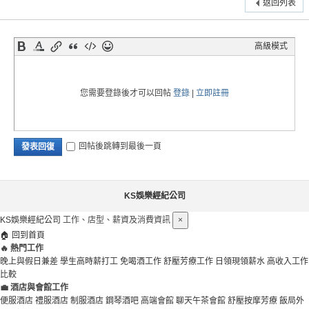
返回列表
高級模式
您需要登錄後才可以回帖
登錄
|
立即註冊
回帖後跳轉到最後一頁
發表回復
KS娛樂經紀公司
KS娛樂經紀公司
工作、店型、薪資及消費資訊
×
🏠 回到首頁
🔥 熱門工作
晚上與假日兼差
學生高時薪打工
免喝酒工作
舒壓芳療工作
日領現領薪水
高收入工作
【鋼琴酒吧小姐與便服酒店小姐】的差
到酒店上班應對基本酒店手挽技巧
比較
異性?
在酒店工作上班如何閃酒公關小姐必看!
台北便服酒店上班只要喝酒可以不用被
💼 酒店與會館工作
摸嗎?
台北東區鋼琴酒吧,鋼琴酒吧上班,鋼琴酒
酒店上班心中13個疑問大解答-KS八大
便服酒店
禮服酒店
制服酒店
鋼琴酒吧
高端會館
聊天午茶會館
舒壓按摩芳療
飯局外