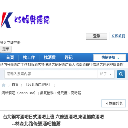
立即註冊
登錄
登入
立即註冊
選單
首頁
找工作
找消費
經紀
快捷導航
熱門分類
酒店工作
制服酒店
禮服酒店
便服酒店
新人指南
消費行情
酒店經紀
舒壓會館
幹部
帖子
搜
首頁
【台北酒店經紀】
鋼琴酒吧（Piano Bar） | 氣氛優雅、低尺度、高時薪
返回列表
索
KS
»
›
›
台北鋼琴酒吧日式酒吧上班,六條通酒吧,東區暢飲酒吧
--林森北路條通酒吧推薦