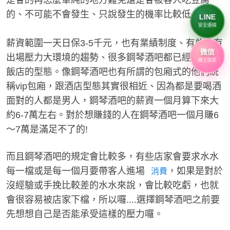
的、不可能不會發生、只說發生的機率比較低。
LINE
安全連線
薪資範圍一天日保3-5千元，也有業績制度、有些會有
微信
出場壓力大環境的趨勢、很多鋼琴酒吧都已經要邁向
線上加友
飯店的型態。像鋼琴酒吧也有所謂的包廂式的他們統
稱vip包廂，跟酒店型態其實很相近、因為都是要喝酒
面對的人都是男人，鋼琴酒吧的薪資一個月算下來大
約6-7萬左右。對於想賺錢的人在鋼琴酒吧一個月賺6
～7萬是滿足不了的!
而且鋼琴酒吧的規定會比較多，有些店家會要求水水
每一檔或是每一個月要帶客人進場
，如果是對於
消費
沒經驗或手挽比較差的水水來說，會比較吃虧，也就
會很容易被店家下檔，所以囉....選擇鋼琴酒吧之前要
先想想自己是否能承受這樣的壓力囉。