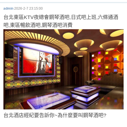
admin
2026-2-7 23:15:00
台北東區KTV夜總會鋼琴酒吧,日式吧上班,六條通酒
吧,東區暢飲酒吧,鋼琴酒吧消費
娛
樂
台北酒店經紀要告訴你~為什麼要叫鋼琴酒吧?