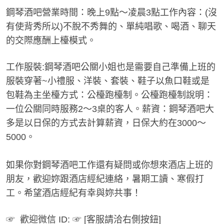
鋼琴酒吧營業時間：晚上9點～凌晨3點工作內容：(沒
有使背秀所以)不脫不秀舞的、單純唱歌、喝酒、聊天
的交際應酬上檯模式。
工作服裝:鋼琴酒吧公關小姐也是需要自己準備上班的
服裝穿著~小禮服、洋裝、套裝、鞋子以魚口鞋或是
包鞋為主坐檯方式：公檯跑檯制。公檯跑檯制說明：
一位公關同時服務2～3桌的客人。薪資：鋼琴酒吧大
多是以日保的方式去計算薪資，日保大約在3000～
5000。
如果你對鋼琴酒吧工作還有疑問或你想來酒店上班的
朋友，歡迎妳跟酒店經紀連絡，暑期工讀、寒假打
工。希望酒店經紀有幸與妳共事！
☞ 歡迎微信 ID: ☞ [客服請洽右側按鈕]