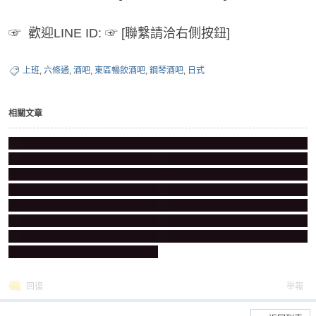
☞ 歡迎LINE ID: ☞ [聯繫請洽右側按鈕]
上班
,
六條通
,
酒吧
,
東區暢飲酒吧
,
鋼琴酒吧
,
日式
相關文章
回復
舉報