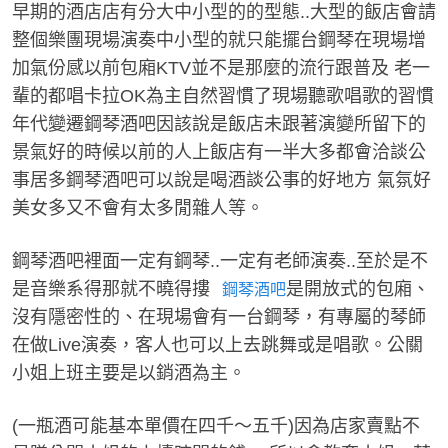
早期的酒店店有分大中小型的的型態..大型的飯店會請
整個樂團現場演奏中小型的就只能擺台鋼琴在現場增
加氣份感以前包廂KTV並不是那麼的流行跟普及 老一
經
輩的都唱卡拉OK為主自然習慣了現場聽歌唱歌的習慣
年代變遷鋼琴酒吧因該說是飯店未跟著演變所留下的
景氣好的時候以前的人上飯店有一半大多都會洽談公
事居多鋼琴酒吧可以說是喝酒談公事的好地方 氣氛好
美女多又不會有太多閒雜人等
。
鋼琴酒吧裡面一定有鋼琴..一定有老師演奏..至於是不
是音樂系得那就不曉得摟
是開放式的包廂、
紀
鋼琴酒吧
沒有隱密性的、在現場會有一台鋼琴，有專屬的琴師
在做Live演奏，客人也可以上去跳舞或是唱歌。公關
小姐上班主要是以銷酒為主
。
(一瓶酒可能基本單價在四千～五千)因為店家賣點不