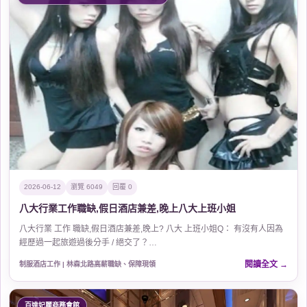
2026-06-12
瀏覽 6049
回覆 0
八大行業工作職缺,假日酒店兼差,晚上八大上班小姐
八大行業 工作 職缺,假日酒店兼差,晚上? 八大 上班小姐Q： 有沒有人因為
經歷過一起旅遊過後分手 / 絕交了？…
閱讀全文
制服酒店工作 | 林森北路高薪職缺、保障現領
百達妃麗商務會館