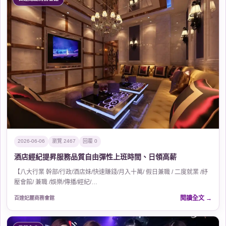
2026-06-06
瀏覽 2467
回覆 0
酒店經紀提昇服務品質自由彈性上班時間、日領高薪
【八大行業 幹部/行政/酒店妹/快速賺錢/月入十萬/ 假日兼職 / 二度就業 /紓
壓會館/ 兼職 /娛樂/傳播/經紀/…
閱讀全文
百達妃麗商務會館