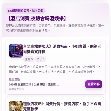
KS娛樂經紀公司・站內分類
【酒店消費,夜總會喝酒娛樂】
整理台北酒店消費行情、店家特色、包廂玩法、幹部選擇及常見費用，第一
次消費前先把價格與制度看清楚。
台北高檔便服店》消費指南、小姐素質、開箱老
司機真實評價
主題 5
帖子 5
跑遍台北便服店，這篇講真的。高檔便服店到底貴在哪？小姐素質、入
場低消、包廂怎麼開？老司機直接把話說開，不想被框就進來看。
最近更新
查看內容
2026新版酒店工作｜公關職缺｜便服店 ...
查看最近內容
禮服店攻略》消費行情、推薦店家、新手不踩雷
完整教學