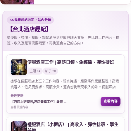
KS娛樂經紀公司・站內分類
【台北酒店經紀】
從便服、禮服、制服、鋼琴酒吧到舒壓與聊天會館，先比較工作內容、排
班、收入及是否需要喝酒，再挑適合自己的方向。
便服酒店工作 | 高薪日領、免經驗、彈性排班
主題 14
帖子 20
💰想在便服酒店上班？工作內容、薪水待遇、應徵條件完整整理！高素
質客人、低尺度要求、高額小費，適合想挑戰高收入的妳。便服酒店工
作攻略，面試前必看。
最近更新
查看內容
【酒店上班時間,酒店兼職工作】暑假 ...
查看最近內容
禮服酒店（小框店） | 高收入、彈性排班、學生
兼職