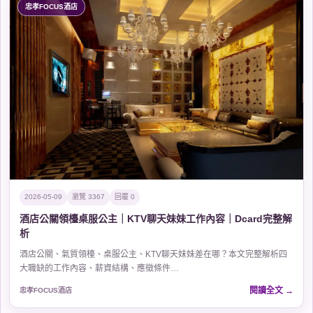
忠孝FOCUS酒店
2026-05-09
瀏覽 3367
回覆 0
酒店公關領檯桌服公主｜KTV聊天妹妹工作內容｜Dcard完整解
析
酒店公關、氣質領檯、桌服公主、KTV聊天妹妹差在哪？本文完整解析四
大職缺的工作內容、薪資結構、應徵條件…
閱讀全文
忠孝FOCUS酒店