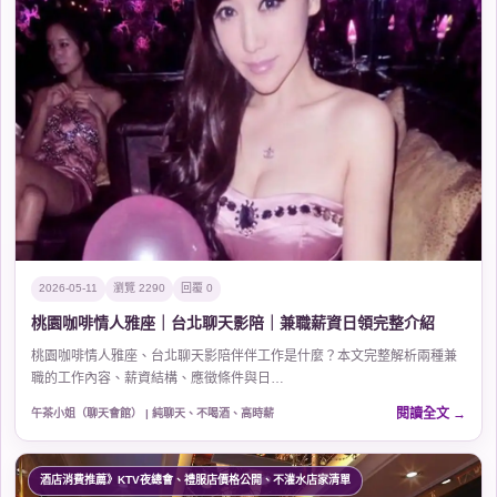
2026-05-11
瀏覽 2290
回覆 0
桃園咖啡情人雅座｜台北聊天影陪｜兼職薪資日領完整介紹
桃園咖啡情人雅座、台北聊天影陪伴伴工作是什麼？本文完整解析兩種兼
職的工作內容、薪資結構、應徵條件與日…
閱讀全文
午茶小姐（聊天會館） | 純聊天、不喝酒、高時薪
酒店消費推薦》KTV夜總會、禮服店價格公開、不灌水店家清單