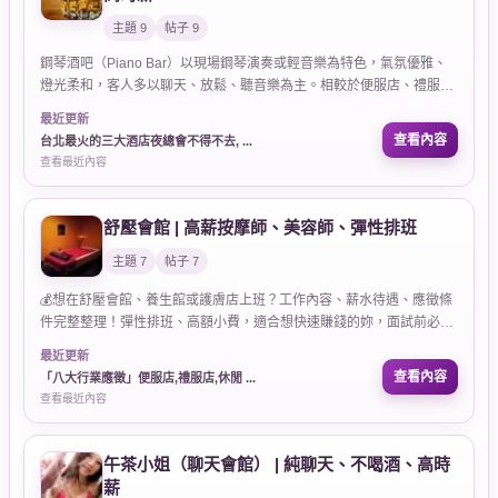
主題 9
帖子 9
鋼琴酒吧（Piano Bar）以現場鋼琴演奏或輕音樂為特色，氣氛優雅、
燈光柔和，客人多以聊天、放鬆、聽音樂為主。相較於便服店、禮服
店，鋼琴酒吧尺度更低、節奏較慢，適合喜歡氣質路線的消費者與求職
最近更新
者。
查看內容
台北最火的三大酒店夜總會不得不去, ...
查看最近內容
舒壓會館 | 高薪按摩師、美容師、彈性排班
主題 7
帖子 7
💰想在舒壓會館、養生館或護膚店上班？工作內容、薪水待遇、應徵條
件完整整理！彈性排班、高額小費，適合想快速賺錢的妳，面試前必
看！
最近更新
查看內容
「八大行業應徵」便服店,禮服店,休閒 ...
查看最近內容
午茶小姐（聊天會館） | 純聊天、不喝酒、高時
薪