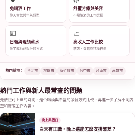
免喝酒工作
舒壓芳療與美容
經
聊天會館與午茶類型
不需陪酒的工作選擇
💵
📈
日領與現領薪水
高收入工作比較
先了解抽成與計薪方式
酒店、會館與特種行業
紀
熱門縣市：
台北市
桃園市
新竹縣市
台中市
台南市
高雄市
熱門工作與新人最常查的問題
先依照可上班的時間、是否喝酒與希望的領薪方式比較，再進一步了解不同店
型和實際工作內容。
晚上與假日
白天有正職，晚上還能怎麼安排兼差？
公