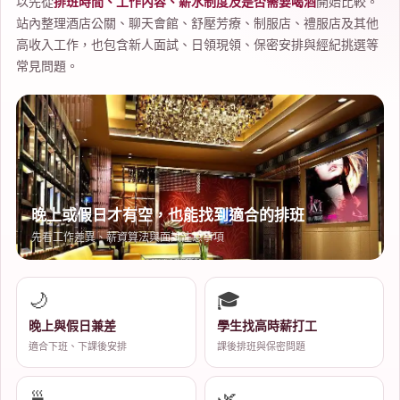
以先從
排班時間、工作內容、薪水制度及是否需要喝酒
開始比較。
站內整理酒店公關、聊天會館、舒壓芳療、制服店、禮服店及其他
高收入工作，也包含新人面試、日領現領、保密安排與經紀挑選等
常見問題。
娛
晚上或假日才有空，也能找到適合的排班
先看工作差異、薪資算法與面試注意事項
樂
🌙
🎓
晚上與假日兼差
學生找高時薪打工
適合下班、下課後安排
課後排班與保密問題
🍵
🌿