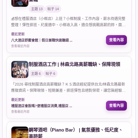
主題 13
帖子 14
💰想在禮服酒店（小框店）上班？小框制度、工作內容、薪水待遇完整
整理！彈性排班、尺度適中、小框收入高，適合想挑戰高薪的妳，面試
前必看！
最近更新
查看內容
八大酒店舒壓會館｜假日兼職快速賺錢 ...
查看最近內容
制服酒店工作 | 林森北路高薪職缺、保障現領
主題 6
帖子 6
「2026 尋找制服酒店高薪職缺？ＫＳ酒店經紀提供台北/林森北路最新
應徵資訊。保障現領、短期兼差、排班彈性且絕對保密，讓您無經驗也
能安心避坑、快速達成財務目標。」
最近更新
查看內容
禮服酒店會脫嗎?便禮服店消費,禮服店 ...
查看最近內容
鋼琴酒吧（Piano Bar） | 氣氛優雅、低尺度、
高時薪