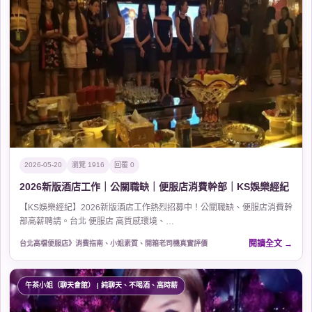
2026-05-20
瀏覽 1916
回覆 0
2026新版酒店工作｜公關職缺｜便服店消費幹部｜KS娛樂經紀
【KS娛樂經紀】2026新版酒店工作熱烈招募中！公關職缺、便服店消費幹
部高薪聘請。台北 便服店 高質感環境、…
閱讀全文
台北高檔便服店》消費指南、小姐素質、開箱老司機真實評價
午茶小姐（聊天會館） | 純聊天、不喝酒、高時薪