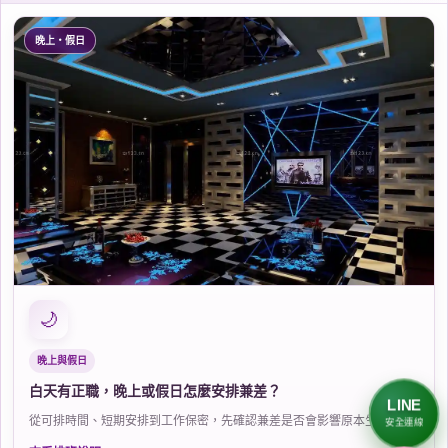
晚上・假日
🌙
晚上與假日
白天有正職，晚上或假日怎麼安排兼差？
LINE
從可排時間、短期安排到工作保密，先確認兼差是否會影響原本生活。
安全連線