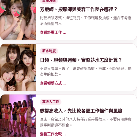
舒壓芳療
芳療師、按摩師與美容工作差在哪裡？
比較培訓方式、排班制度、工作環境及抽成，適合不考慮
陪酒類型的人。
查看舒壓工作 →
薪水制度
日領、現領與週領，實際薪水怎麼計算？
不能只看單日數字，還要確認節數、抽成、保證薪與可能
產生的扣款。
查看領薪方式 →
高收入工作
想提高收入，先比較各類工作條件與風險
酒店、會館及其他八大特種行業差異很大，不要只用薪資
數字判斷適不適合。
查看工作比較 →