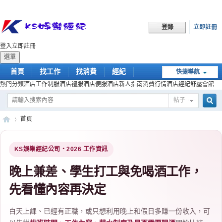
立即註冊
登錄
登入
立即註冊
選單
首頁
找工作
找消費
經紀
快捷導航
熱門分類
酒店工作
制服酒店
禮服酒店
便服酒店
新人指南
消費行情
酒店經紀
舒壓會館
幹部
帖子
搜
首頁
KS娛樂經紀公司・2026 工作資訊
索
KS
»
晚上兼差、學生打工與免喝酒工作，
先看懂內容再決定
白天上課、已經有正職，或只想利用晚上和假日多賺一份收入，可