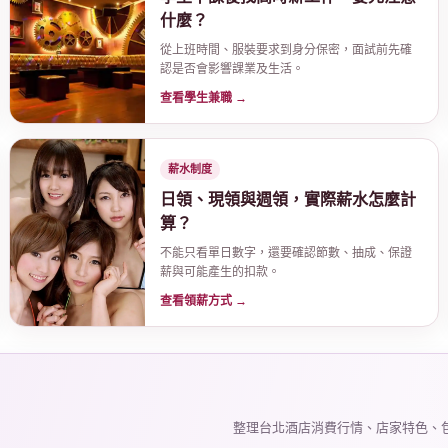
什麼？
從上班時間、服裝要求到身分保密，面試前先確
認是否會影響課業及生活。
查看學生兼職 →
薪水制度
日領、現領與週領，實際薪水怎麼計
算？
不能只看單日數字，還要確認節數、抽成、保證
薪與可能產生的扣款。
查看領薪方式 →
整理台北酒店消費行情、店家特色、