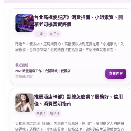
紀
台北高檔便服店》消費指南、小姐素質、開
箱老司機真實評價
主題 5
帖子 5
跑遍台北便服店，這篇講真的。高檔便服店到底貴在哪？小姐素質、入
場低消、包廂怎麼開？老司機直接把話說開，不想被框就進來看。
最近更新
公
2026新版酒店工作｜公關職缺｜便服店 ...
查看內容
查看最近內容
推薦酒店幹部》副總怎麼選？服務好、信用
佳、消費透明指南
主題 4
帖子 4
🤝推薦酒店幹部（副總）怎麼選？服務好、信用佳、會照顧客人的副總
司
哪裡找？消費透明、小姐素質高、價格合理，讓你的夜生活體驗更安心