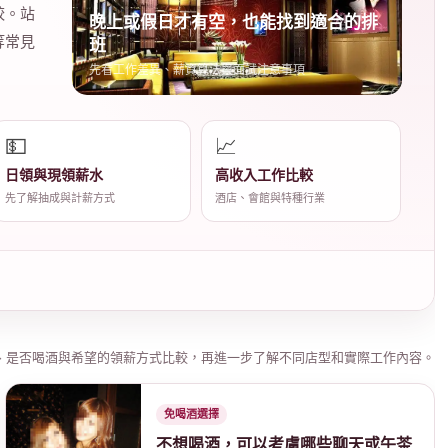
較。站
晚上或假日才有空，也能找到適合的排
等常見
班
先看工作差異、薪資算法與面試注意事項
💵
📈
日領與現領薪水
高收入工作比較
先了解抽成與計薪方式
酒店、會館與特種行業
、是否喝酒與希望的領薪方式比較，再進一步了解不同店型和實際工作內容。
免喝酒選擇
不想喝酒，可以考慮哪些聊天或午茶