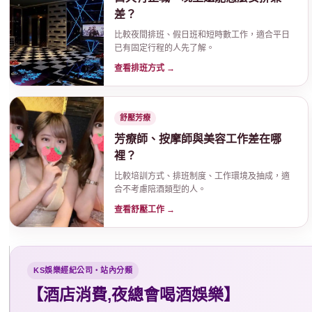
差？
比較夜間排班、假日班和短時數工作，適合平日
已有固定行程的人先了解。
樂
查看排班方式 →
舒壓芳療
芳療師、按摩師與美容工作差在哪
裡？
比較培訓方式、排班制度、工作環境及抽成，適
合不考慮陪酒類型的人。
經
查看舒壓工作 →
KS娛樂經紀公司・站內分類
【酒店消費,夜總會喝酒娛樂】