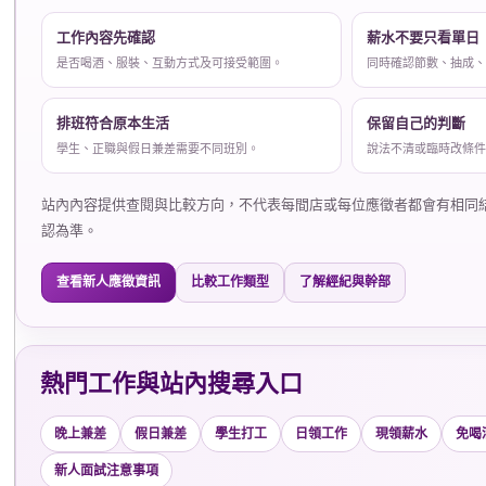
工作內容先確認
薪水不要只看單日
是否喝酒、服裝、互動方式及可接受範圍。
同時確認節數、抽成
排班符合原本生活
保留自己的判斷
學生、正職與假日兼差需要不同班別。
說法不清或臨時改條
站內內容提供查閱與比較方向，不代表每間店或每位應徵者都會有相同
認為準。
查看新人應徵資訊
比較工作類型
了解經紀與幹部
熱門工作與站內搜尋入口
晚上兼差
假日兼差
學生打工
日領工作
現領薪水
免喝
新人面試注意事項