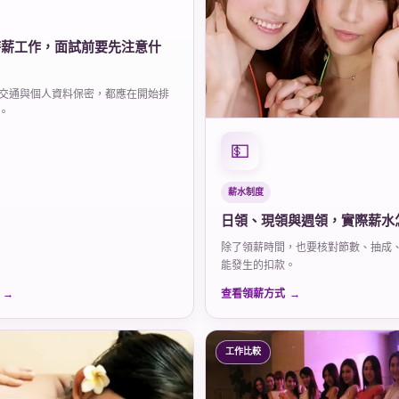
時薪工作，面試前要先注意什
交通與個人資料保密，都應在開始排
。
💵
薪水制度
日領、現領與週領，實際薪水
除了領薪時間，也要核對節數、抽成
能發生的扣款。
查看領薪方式
工作比較