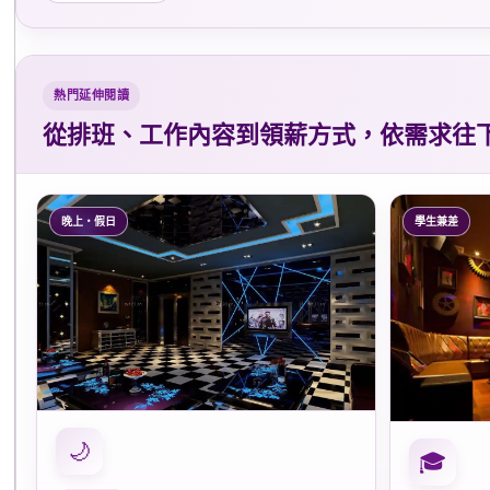
熱門延伸閱讀
從排班、工作內容到領薪方式，依需求往
晚上・假日
學生兼差
🌙
🎓