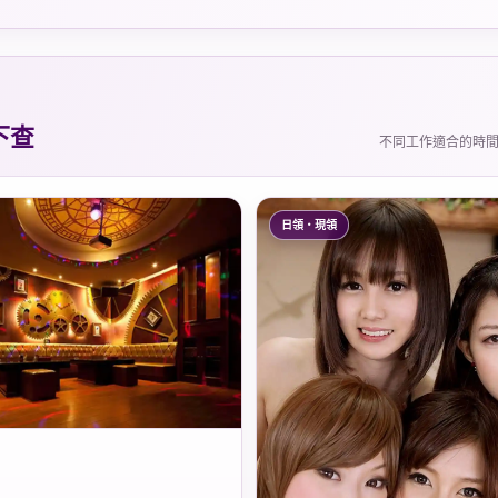
下查
不同工作適合的時
日領・現領