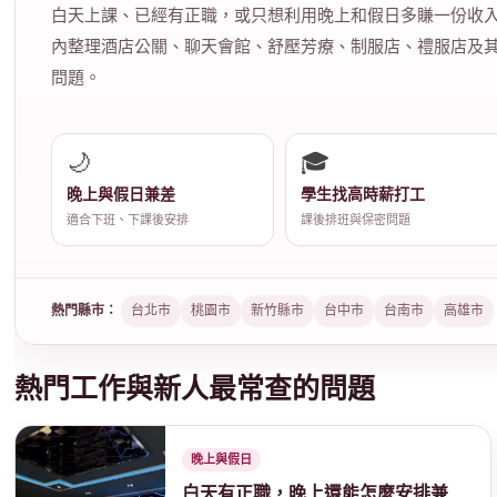
白天上課、已經有正職，或只想利用晚上和假日多賺一份收
內整理酒店公關、聊天會館、舒壓芳療、制服店、禮服店及
問題。
S
🌙
🎓
晚上與假日兼差
學生找高時薪打工
適合下班、下課後安排
課後排班與保密問題
熱門縣市：
台北市
桃園市
新竹縣市
台中市
台南市
高雄市
娛
熱門工作與新人最常查的問題
晚上與假日
白天有正職，晚上還能怎麼安排兼