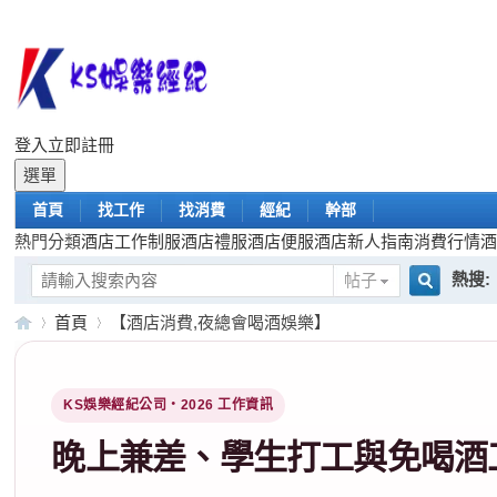
登入
立即註冊
選單
首頁
找工作
找消費
經紀
幹部
熱門分類
酒店工作
制服酒店
禮服酒店
便服酒店
新人指南
消費行情
熱搜:
帖子
搜
首頁
【酒店消費,夜總會喝酒娛樂】
日領
KS娛樂經紀公司・2026 工作資訊
索
K
»
›
晚上兼差、學生打工與免喝酒